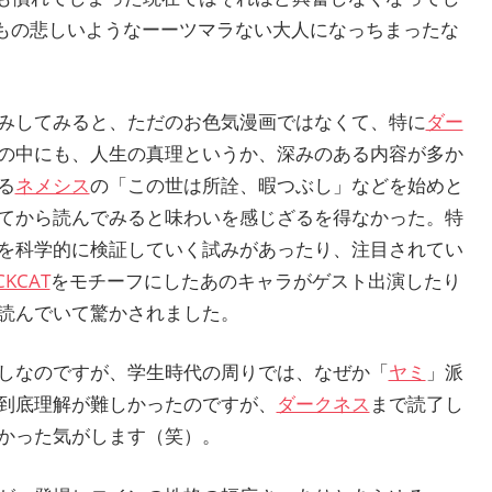
もの悲しいようなーーツマラない大人になっちまったな
みしてみると、ただのお色気漫画ではなくて、特に
ダー
の中にも、人生の真理というか、深みのある内容が多か
る
ネメシス
の「この世は所詮、暇つぶし」などを始めと
てから読んでみると味わいを感じざるを得なかった。特
を科学的に検証していく試みがあったり、注目されてい
CKCAT
をモチーフにしたあのキャラがゲスト出演したり
読んでいて驚かされました。
しなのですが、学生時代の周りでは、なぜか「
ヤミ
」派
到底理解が難しかったのですが、
ダークネス
まで読了し
かった気がします（笑）。