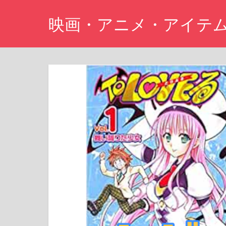
コ
映画・アニメ・アイテ
ン
テ
Just
ン
another
ツ
WordPress
site
へ
ス
キ
ッ
プ