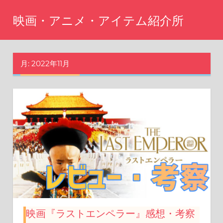
コ
映画・アニメ・アイテム紹介所
ン
テ
Just
another
ン
WordPress
月:
2022年11月
ツ
site
へ
ス
キ
ッ
プ
映画『ラストエンペラー』感想・考察