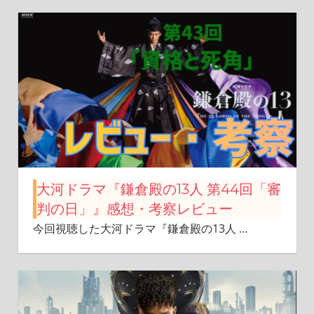
大河ドラマ『鎌倉殿の13人 第44回「審
判の日」』感想・考察レビュー
今回視聴した大河ドラマ『鎌倉殿の13人
…