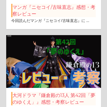
マンガ『ニセコイ/古味直志』感想・考
察レビュー
今回読んだマンガ『ニセコイ/古味直志』に
…
大河ドラマ『鎌倉殿の13人 第42回「夢
のゆくえ」』感想・考察レビュー