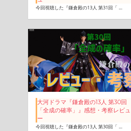
今回視聴した『鎌倉殿の13人 第31回「
…
大河ドラマ『鎌倉殿の13人 第30回
「全成の確率」』感想・考察レビュ
ー
今回視聴した『鎌倉殿の13人 第30回「
…