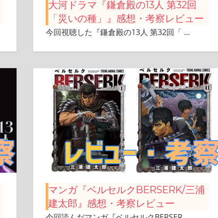
大河ドラマ『鎌倉殿の13人 第32回
「災いの種」』感想・考察レビュー
今回視聴した『鎌倉殿の13人 第32回「
…
マンガ『ベルセルクBERSERK/三浦
建太郎』感想・考察レビュー
今回読んだマンガ『ベルセルクBERSER
…