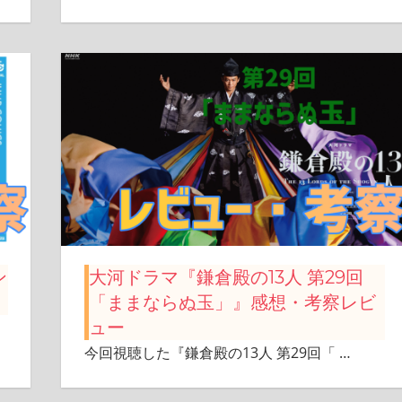
ン
大河ドラマ『鎌倉殿の13人 第29回
「ままならぬ玉」』感想・考察レビ
ュー
今回視聴した『鎌倉殿の13人 第29回「
…