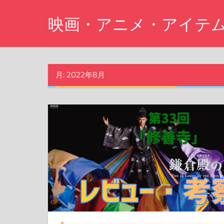
コ
映画・アニメ・アイテ
ン
テ
Just
ン
another
ツ
WordPress
月:
2022年8月
site
へ
ス
キ
ッ
プ