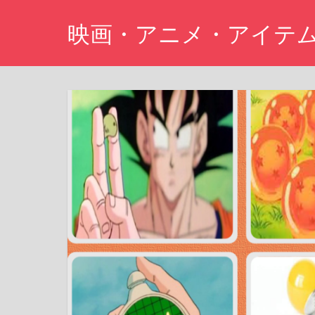
コ
映画・アニメ・アイテ
ン
テ
Just
ン
another
ツ
WordPress
site
へ
ス
キ
ッ
プ