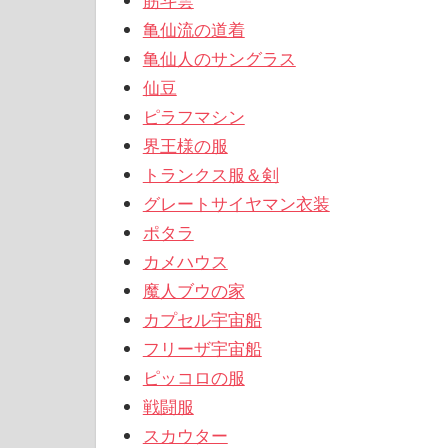
筋斗雲
亀仙流の道着
亀仙人のサングラス
仙豆
ピラフマシン
界王様の服
トランクス服＆剣
グレートサイヤマン衣装
ポタラ
カメハウス
魔人ブウの家
カプセル宇宙船
フリーザ宇宙船
ピッコロの服
戦闘服
スカウター