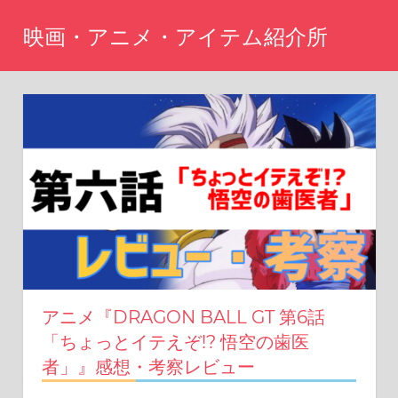
コ
映画・アニメ・アイテム紹介所
ン
テ
Just
another
ン
WordPress
ツ
site
へ
ス
キ
ッ
プ
アニメ『DRAGON BALL GT 第6話
「ちょっとイテえぞ!? 悟空の歯医
者」』感想・考察レビュー