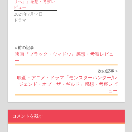
リへ」』感想・考察レ
ビュー
2021年7月14日
ドラマ
投
前の記事
映画『ブラック・ウィドウ』感想・考察レビュ
稿
ー
ナ
次の記事
映画・アニメ・ドラマ「モンスターハンター/レ
ビ
ジェンド・オブ・ザ・ギルド」感想・考察レビ
ュー
ゲ
ー
シ
コメントを残す
ョ