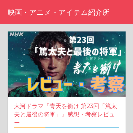
コ
映画・アニメ・アイテム紹介所
ン
テ
Just
another
ン
WordPress
ツ
site
へ
ス
キ
ッ
プ
大河ドラマ『青天を衝け 第23回「篤太
夫と最後の将軍」』感想・考察レビュ
ー