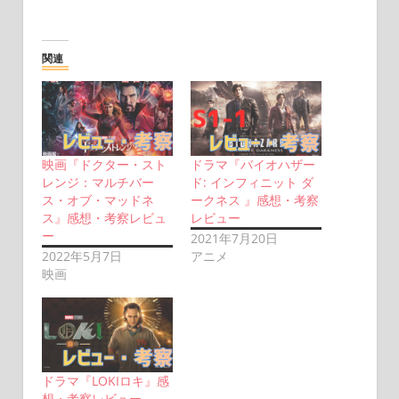
関連
映画『ドクター・スト
ドラマ『バイオハザー
レンジ：マルチバー
ド: インフィニット ダ
ス・オブ・マッドネ
ークネス 』感想・考察
ス』感想・考察レビュ
レビュー
ー
2021年7月20日
2022年5月7日
アニメ
映画
ドラマ『LOKIロキ』感
想・考察レビュー