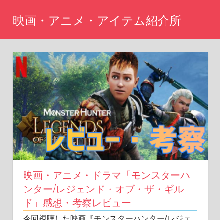
コ
映画・アニメ・アイテム紹介所
ン
テ
Just
another
ン
WordPress
ツ
site
へ
ス
キ
ッ
プ
映画・アニメ・ドラマ「モンスターハ
ンター/レジェンド・オブ・ザ・ギル
ド」感想・考察レビュー
今回視聴した映画『モンスターハンター/レジェ