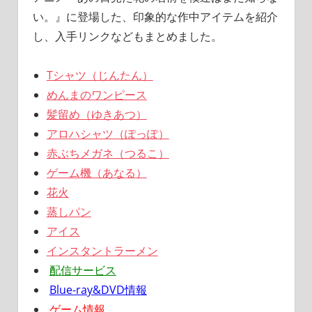
い。』に登場した、印象的な作中アイテムを紹介
し、入手リンクなどもまとめました。
Tシャツ（じんたん）
めんまのワンピース
髪留め（ゆきあつ）
アロハシャツ（ぽっぽ）
赤ぶちメガネ（つるこ）
ゲーム機（あなる）
花火
蒸しパン
アイス
インスタントラーメン
配信サービス
Blue-ray&DVD情報
ゲーム情報