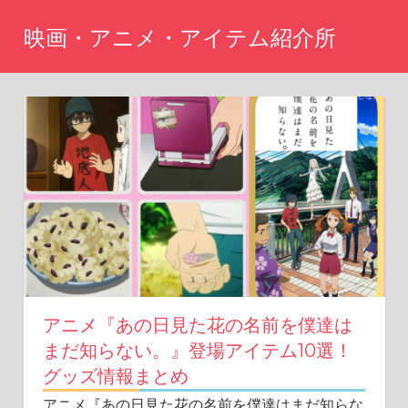
コ
映画・アニメ・アイテム紹介所
ン
テ
Just
another
ン
WordPress
ツ
site
へ
ス
キ
ッ
プ
アニメ『あの日見た花の名前を僕達は
まだ知らない。』登場アイテム10選！
グッズ情報まとめ
アニメ『あの日見た花の名前を僕達はまだ知らな