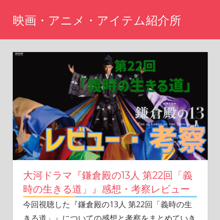
コ
映画・アニメ・アイテム紹介所
ン
テ
Just
another
ン
WordPress
ツ
site
へ
ス
キ
ッ
プ
大河ドラマ『鎌倉殿の13人 第22回「義
時の生きる道」』感想・考察レビュー
今回視聴した『鎌倉殿の13人 第22回「義時の生
きる道」』についての感想と考察をまとめていき