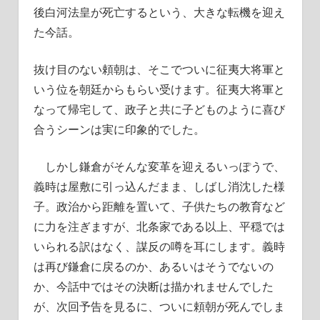
後白河法皇
が
死亡
するという、大きな転機を迎え
た今話。
抜け目のない頼朝は、そこでついに
征夷大将軍
と
いう位を朝廷からもらい受けます。征夷大将軍と
なって帰宅して、政子と共に子どものように喜び
合うシーンは実に印象的でした。
しかし鎌倉がそんな変革を迎えるいっぽうで、
義時は屋敷に引っ込んだまま、しばし消沈した様
子。政治から距離を置いて、子供たちの教育など
に力を注ぎますが、北条家である以上、平穏では
いられる訳はなく、謀反の噂を耳にします。義時
は再び鎌倉に戻るのか、あるいはそうでないの
か、今話中ではその決断は描かれませんでした
が、次回予告を見るに、ついに頼朝が死んでしま