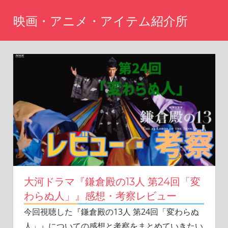
コ
映画・アニメ・アイテム紹介所
ン
テ
Just
another
ン
WordPress
ツ
site
へ
ス
キ
ッ
プ
大河ドラマ『鎌倉殿の13人 第24回「変
わらぬ人」』感想・考察レビュー
今回視聴した『鎌倉殿の13人 第24回「変わらぬ
人」』についての感想と考察をまとめていきたい