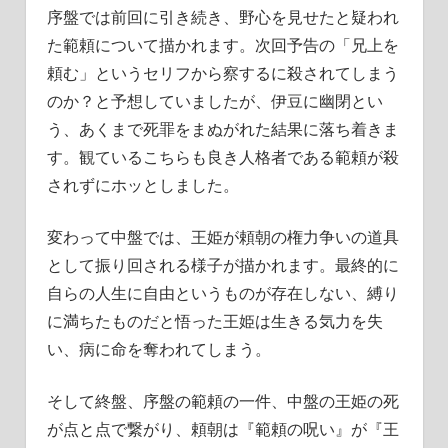
序盤では前回に引き続き、野心を見せたと疑われ
た範頼について描かれます。次回予告の「兄上を
頼む」というセリフから察するに殺されてしまう
のか？と予想していましたが、伊豆に幽閉とい
う、あくまで死罪をまぬがれた結果に落ち着きま
す。観ているこちらも良き人格者である範頼が殺
されずにホッとしました。
変わって中盤では、王姫が頼朝の権力争いの道具
として振り回される様子が描かれます。最終的に
自らの人生に自由というものが存在しない、縛り
に満ちたものだと悟った王姫は生きる気力を失
い、病に命を奪われてしまう。
そして終盤、序盤の範頼の一件、中盤の王姫の死
が点と点で繋がり、頼朝は『範頼の呪い』が『王