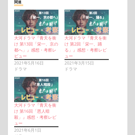
関連
大河ドラマ『青天を衝
大河ドラマ『青天を衝
け 第13回「栄一、京の
け 第2回「栄一、踊
都へ」』感想・考察レ
る」』感想・考察レビ
ビュー
ュー
2021年5月16日
2021年3月15日
ドラマ
ドラマ
大河ドラマ『青天を衝
け 第16回「恩人暗
殺」』感想・考察レビ
ュー
2021年6月1日