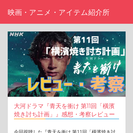
コ
映画・アニメ・アイテム紹介所
ン
テ
Just
another
ン
WordPress
ツ
site
へ
ス
キ
ッ
プ
大河ドラマ『青天を衝け 第11回「橫濱
焼き討ち計画」』感想・考察レビュー
今回視聴した『青天を衝け 第11回「橫濱焼き討